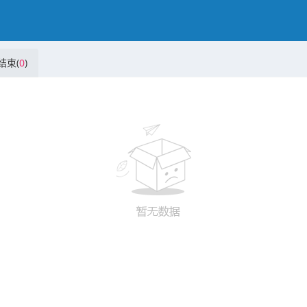
结束(
0
)